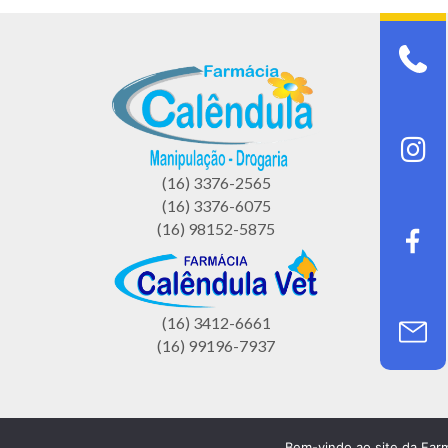
In
(16) 3376-2565
(16) 3376-6075
(16) 98152-5875
(16) 3412-6661
(16) 99196-7937
2023 | Todos os direitos reservados © Farmácia 
Bem-vindo ao site da Far