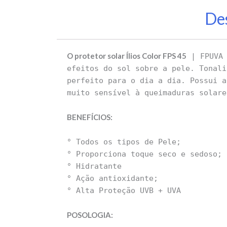
De
O protetor solar Ílios Color FPS 45
| FPUVA 
efeitos do sol sobre a pele. Tonali
perfeito para o dia a dia. Possui a
muito sensível à queimaduras solare
BENEFÍCIOS:
° Todos os tipos de Pele;
° Proporciona toque seco e sedoso;
° Hidratante
° Ação antioxidante;
° Alta Proteção UVB + UVA
POSOLOGIA: