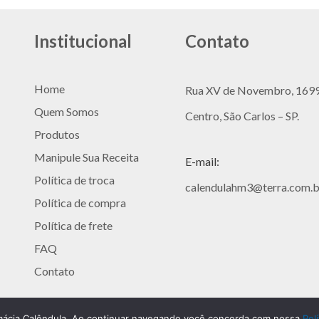
stagram
Institucional
Contato
Home
Rua XV de Novembro, 169
Quem Somos
Centro, São Carlos – SP.
Produtos
Manipule Sua Receita
E-mail:
Política de troca
calendulahm3@terra.com.b
Política de compra
Política de frete
FAQ
Contato
Calêndula
mácia Calêndula. Ao continuar navegando você concorda com nossa
Pol