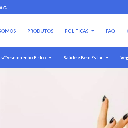
5875
SOMOS
PRODUTOS
POLÍTICAS
FAQ
s/Desempenho Físico
Saúde e Bem Estar
Veg