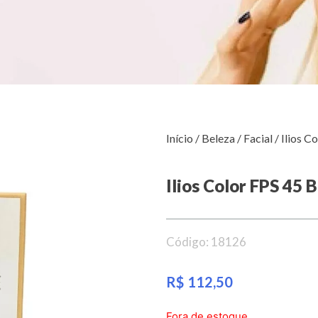
Início
/
Beleza
/
Facial
/ Ilios C
Ilios Color FPS 45 
Código: 18126
R$
112,50
Fora de estoque