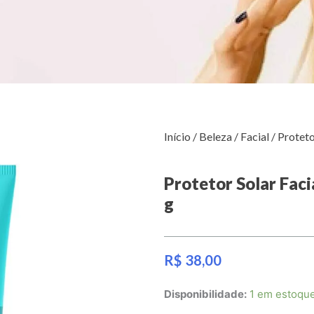
Início
/
Beleza
/
Facial
/ Proteto
Protetor Solar Faci
g
R$
38,00
Protetor
Disponibilidade:
1 em estoqu
Solar