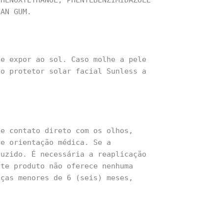
PHENOXYETHANOL, PHENYLBENZIMIDAZOLE
HAN GUM.
se expor ao sol. Caso molhe a pele
 o protetor solar facial Sunless a
de contato direto com os olhos,
re orientação médica. Se a
duzido. É necessária a reaplicação
ste produto não oferece nenhuma
nças menores de 6 (seis) meses,