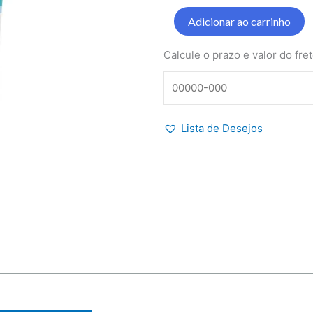
Facial
Adicionar ao carrinho
FPS
50
Calcule o prazo e valor do fre
sem
Base
Sunless
60
Lista de Desejos
g
quantidade