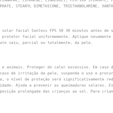
CINNAMAL, LIMONENE, LINALOOL), PEG-100 STEARATE, 
PHATE, STEARYL DIMETHICONE, TRIETHANOLAMINE, XANT
 solar facial Sunless FPS 50 30 minutos antes de 
 protetor facial uniformemente. Aplique novamente
uto saiu, parcial ou totalmente, da pele.
 e animais. Proteger do calor excessivo. Em caso 
caso de irritação da pele, suspenda o uso e procu
a, o nível de proteção será significativamente re
idade. Ajuda a prevenir as queimaduras solares. E
posição prolongada das crianças ao sol. Para cria