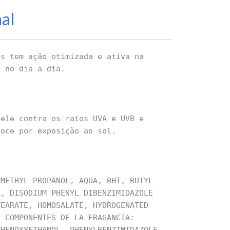
nal
ss tem ação otimizada e ativa na
u no dia a dia.
pele contra os raios UVA e UVB e
coce por exposição ao sol.
OMETHYL PROPANOL, AQUA, BHT, BUTYL
A, DISODIUM PHENYL DIBENZIMIDAZOLE
TEARATE, HOMOSALATE, HYDROGENATED
/ COMPONENTES DE LA FRAGANCIA: