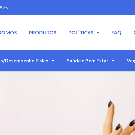
5875
SOMOS
PRODUTOS
POLÍTICAS
FAQ
s/Desempenho Físico
Saúde e Bem Estar
Veg