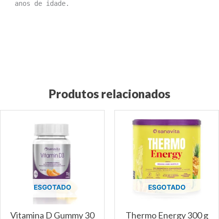
anos de idade.
Produtos relacionados
Este
prod
tem
vári
vari
As
opç
ESGOTADO
ESGOTADO
pod
ser
esco
Vitamina D Gummy 30
Thermo Energy 300 g