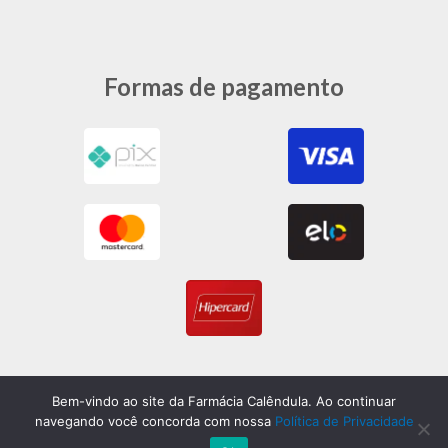
Formas de pagamento
Bem-vindo ao site da Farmácia Calêndula. Ao continuar
2023 | Todos os direitos reservados © Farmácia Calêndula
navegando você concorda com nossa
Política de Privacidade