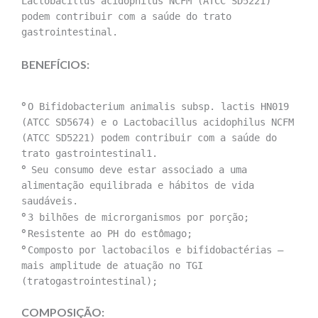
Lactobacillus acidophilus NCFM (ATCC SD5221)
podem contribuir com a saúde do trato
gastrointestinal.
BENEFÍCIOS:
°
O Bifidobacterium animalis subsp. lactis HN019
(ATCC SD5674) e o Lactobacillus acidophilus NCFM
(ATCC SD5221) podem contribuir com a saúde do
trato gastrointestinal
1
.
°
Seu consumo deve estar associado a uma
alimentação equilibrada e hábitos de vida
saudáveis.
°
3 bilhões de microrganismos por porção;
°
Resistente ao PH do estômago;
°
Composto por lactobacilos e bifidobactérias –
mais amplitude de atuação no TGI
(tratogastrointestinal);
COMPOSIÇÃO: