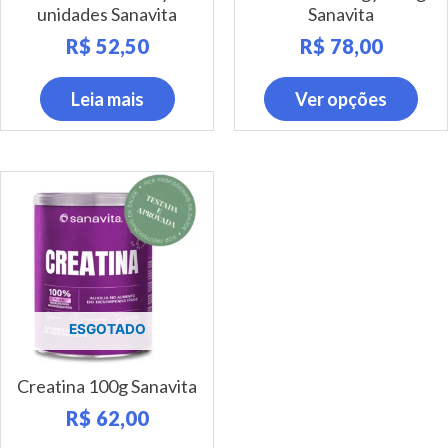
na
unidades Sanavita
Sanavita
pági
R$
52,50
R$
78,00
do
prod
Leia mais
Ver opções
ESGOTADO
Creatina 100g Sanavita
R$
62,00