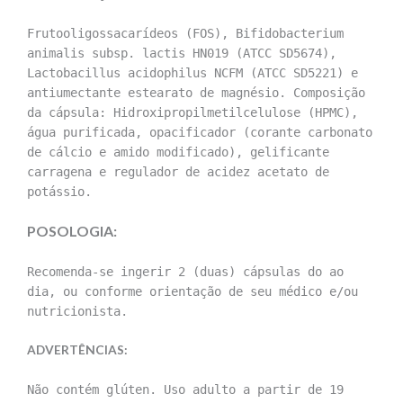
Frutooligossacarídeos (FOS), Bifidobacterium
animalis subsp. lactis HN019 (ATCC SD5674),
Lactobacillus acidophilus NCFM (ATCC SD5221) e
antiumectante estearato de magnésio. Composição
da cápsula: Hidroxipropilmetilcelulose (HPMC),
água purificada, opacificador (corante carbonato
de cálcio e amido modificado), gelificante
carragena e regulador de acidez acetato de
potássio.
POSOLOGIA:
Recomenda-se ingerir 2 (duas) cápsulas do ao
dia, ou conforme orientação de seu médico e/ou
nutricionista.
ADVERTÊNCIAS:
Não contém glúten. Uso adulto a partir de 19