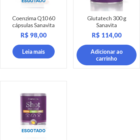
ESGOTADO
Coenzima Q10 60
Glutatech 300 g
cápsulas Sanavita
Sanavita
R$
98,00
R$
114,00
Leia mais
Adicionar ao
carrinho
ESGOTADO