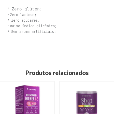
°
Zero glúten;
°
Zero lactose;
°
Zero açúcares;
°
Baixo índice glicêmico;
°
Sem aroma artificiais;
Produtos relacionados