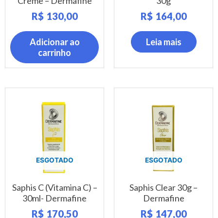
Creme – Dermafine
30g
R$
130,00
R$
164,00
Adicionar ao
Leia mais
carrinho
ESGOTADO
ESGOTADO
Saphis C (Vitamina C) –
Saphis Clear 30g –
30ml- Dermafine
Dermafine
R$
170,50
R$
147,00